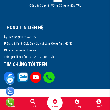
Công ty Cổ phần Vật tư Công nghiệp TPL
THÔNG TIN LIÊN HỆ
Điện thoại: 0828421977
Địa chỉ: Km3, QL3, Du Nội, Mai Lâm, Đông Anh, Hà Nội
Email: sales@tpl.net.vn
Thời gian làm việc: Từ T2 - T7: 08h - 17h
TÌM CHÚNG TÔI TRÊN
nger
ay
Trang chủ
Tìm kiếm
Danh mục
Trending
Tài khoản